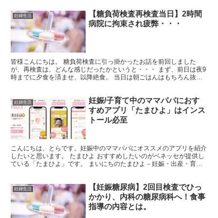
【糖負荷検査再検査当日】2時間
妊婦生活
病院に拘束され疲弊・・・
皆様こんにちは。 糖負荷検査に引っ掛かったお話を前回しました
が、再検査は、どんな感じだったかというと・・・ まず、前日は夜9
時までに夕食を済ませ、以降絶食。 当日は朝ごはんはもちろん抜
き。そして飲んでいいのは水だけ。 検査が始まったら、水も...
妊娠/子育て中のママパパにおす
妊婦生活
すめアプリ「たまひよ」はインス
トール必至
こんにちは、とらです。妊娠中のママパパにオススメのアプリを紹介
したいと思います。 たまひよ おすすめしたいのがベネッセが提供し
ている「たまひよ」です。 まいにちのたまひよ－妊娠・出産・育児
期に毎日役立つアプリ開発元:Benesse Corp...
【妊娠糖尿病】2回目検査でひっ
妊婦生活
かかり、内科の糖尿病科へ！食事
指導の内容とは。