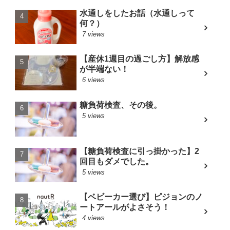
水通しをしたお話（水通しって
何？）
7 views
【産休1週目の過ごし方】解放感
が半端ない！
6 views
糖負荷検査、その後。
5 views
【糖負荷検査に引っ掛かった】2
回目もダメでした。
5 views
【ベビーカー選び】ピジョンのノ
ートアールがよさそう！
4 views