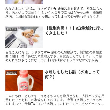
みなさまこんにちは。うさぎです🐇 妊娠30週を超えて、産休にも入
り、あと少しで出産！！ というところで立ちはだかった壁、妊娠糖
尿病。 1回目も2回目も引っ掛かってしまって心が折れそうなうさぎ
です。 妊娠糖尿病は、1回目50MLのサイダーを飲...
【性別判明！！】妊婦検診に行っ
妊婦生活
てきました！
皆様こんにちは。うさぎです🐇 最初の妊婦検診で、初対面の男性医
師に開口一番「あなた体重増えすぎ。自覚あるんでしょ？」 って詰
められて泣きそうになって以来妊婦検診がトラウマなのですが笑 い
つも妊婦検診に行くと、ドアを開けた時に、安心できる優し...
水通しをしたお話（水通しって
妊婦生活
何？）
こんにちは、とらです。うさぎちゃんも臨月となり、入院バッグを用
意したりとあれこれ準備をしております。 今週は水通しというもの
をしました。最初Twitterで「水通ししました～」というツイートをさ
れている方をみて、水通しってなんだろうと思って...