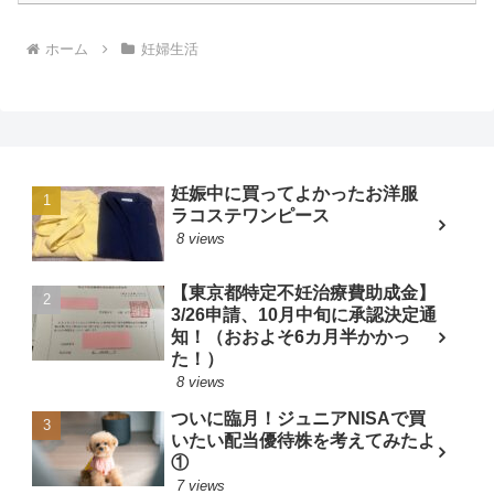
ホーム
妊婦生活
妊娠中に買ってよかったお洋服
ラコステワンピース
8 views
【東京都特定不妊治療費助成金】
3/26申請、10月中旬に承認決定通
知！（おおよそ6カ月半かかっ
た！）
8 views
ついに臨月！ジュニアNISAで買
いたい配当優待株を考えてみたよ
①
7 views