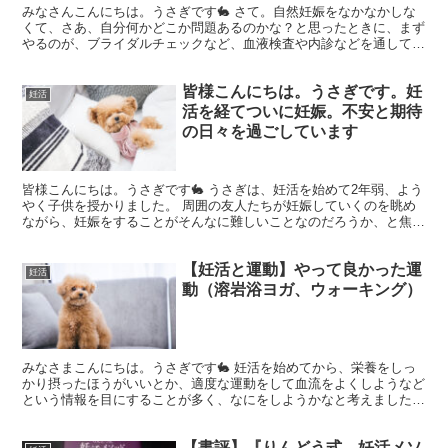
みなさんこんにちは。うさぎです🐇 さて。自然妊娠をなかなかしな
くて、さあ、自分何かどこか問題あるのかな？と思ったときに、まず
やるのが、ブライダルチェックなど、血液検査や内診などを通してど
こに自分自身の妊娠しやすさに問題があるのかを調べに行く...
皆様こんにちは。うさぎです。妊
妊活
活を経てついに妊娠。不安と期待
の日々を過ごしています
皆様こんにちは。うさぎです🐇 うさぎは、妊活を始めて2年弱、よう
やく子供を授かりました。 周囲の友人たちが妊娠していくのを眺め
ながら、妊娠をすることがそんなに難しいことなのだろうか、と焦る
気持ちや、いらだちを感じながら、日々やっと穏やかに過...
【妊活と運動】やって良かった運
妊活
動（溶岩浴ヨガ、ウォーキング）
みなさまこんにちは。うさぎです🐇 妊活を始めてから、栄養をしっ
かり摂ったほうがいいとか、適度な運動をして血流をよくしようなど
という情報を目にすることが多く、なにをしようかなと考えました。
でも、運動習慣があまりなかったのと、コロナが流行って...
【書評】『りんどう式 妊活メソ