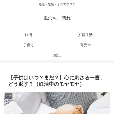
妊活・妊娠・子育てブログ
嵐のち、晴れ
妊活
妊婦生活
子育て
育児本
雑記
【子供はいつ？まだ？】心に刺さる一言、
どう返す？（妊活中のモヤモヤ）
妊活