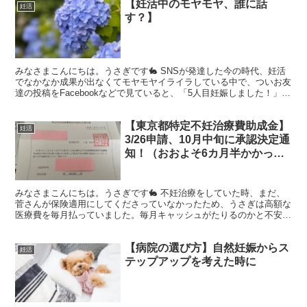
【妊活中のモヤモヤ、誰に話
妊活
す？】
みなさまこんにちは。うさぎです🐇 SNSが発達した今の時代、妊活
でなかなか成果が出なくてモヤモヤイライラしている中で、ついお友
達の投稿をFacebookなどで見ていると、「5人目妊娠しました！」と
か、「【ご報告】出産しました」みたいな投稿を...
【東京都特定不妊治療費助成金】
妊活
3/26申請、10月中旬に承認決定通
知！（おおよそ6カ月半かかっ
た！）
みなさまこんにちは。うさぎです🐇 不妊治療をしていた時、まだ、
菅さんが保険適用にしてくださっていなかったため、うさぎは高額な
医療費を毎月払っていました。毎月キャッシュがたりるのかと不安な
気持ちになりながら、貯金を切り崩してなんとかしのぎまし...
【病院の選び方】自然妊娠からス
妊活
テップアップを考えた時に