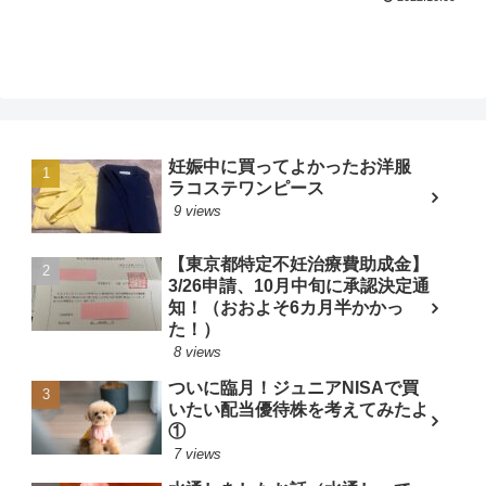
妊娠中に買ってよかったお洋服
ラコステワンピース
9 views
【東京都特定不妊治療費助成金】
3/26申請、10月中旬に承認決定通
知！（おおよそ6カ月半かかっ
た！）
8 views
ついに臨月！ジュニアNISAで買
いたい配当優待株を考えてみたよ
①
7 views