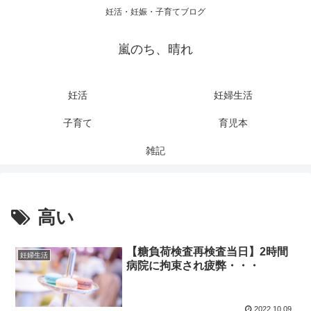
妊活・妊娠・子育てブログ
嵐のち、晴れ
妊活
妊婦生活
子育て
育児本
雑記
高い
【糖負荷検査再検査当日】2時間
妊婦生活
病院に拘束され疲弊・・・
2022.10.09