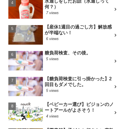
水通しをしたお話（水通しって
何？）
7 views
【産休1週目の過ごし方】解放感
が半端ない！
6 views
糖負荷検査、その後。
5 views
【糖負荷検査に引っ掛かった】2
回目もダメでした。
5 views
【ベビーカー選び】ピジョンのノ
ートアールがよさそう！
4 views