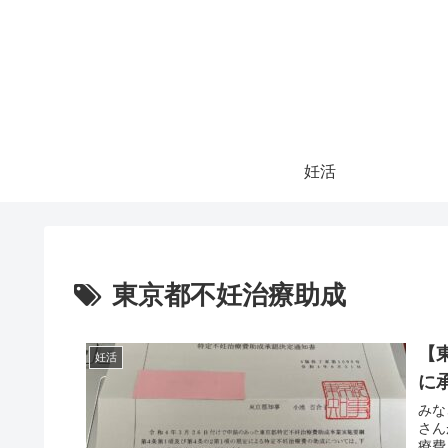
妊活
東京都不妊治療助成
【
妊活
に
みな
さん
療費