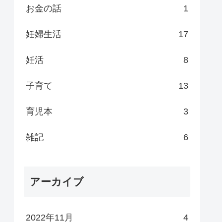
お金の話
1
妊婦生活
17
妊活
8
子育て
13
育児本
3
雑記
6
アーカイブ
2022年11月
4