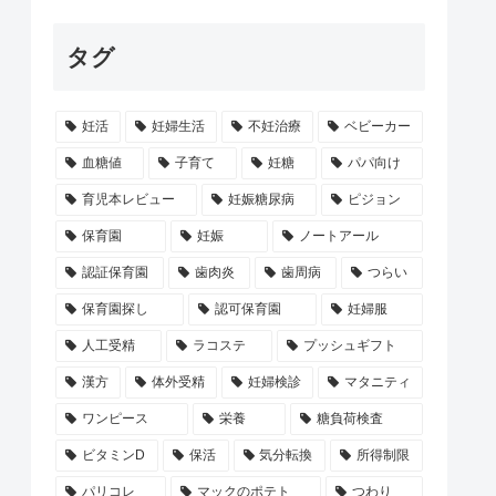
タグ
妊活
妊婦生活
不妊治療
ベビーカー
血糖値
子育て
妊糖
パパ向け
育児本レビュー
妊娠糖尿病
ピジョン
保育園
妊娠
ノートアール
認証保育園
歯肉炎
歯周病
つらい
保育園探し
認可保育園
妊婦服
人工受精
ラコステ
プッシュギフト
漢方
体外受精
妊婦検診
マタニティ
ワンピース
栄養
糖負荷検査
ビタミンD
保活
気分転換
所得制限
パリコレ
マックのポテト
つわり