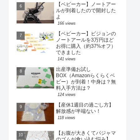
【ベビーカー】ノートアー
ルが到着したので開封した
よ
166 views
【ベビーカー】ピジョンの
ノートアールを3万円ほど
お得に購入（約37%オフ）
できました
141 views
出産準備お試し
BOX（Amazonらくらくベ
ビー）が到着！中身は？無
料入手方法は？
124 views
【産休1週目の過ごし方】
解放感が半端ない！
118 views
【お腹が大きくてパジャマ
のゴムが食い込む悩み】