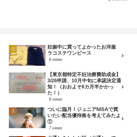
妊娠中に買ってよかったお洋服
ラコステワンピース
8 views
【東京都特定不妊治療費助成金】
3/26申請、10月中旬に承認決定通
知！（おおよそ6カ月半かかっ
た！）
8 views
ついに臨月！ジュニアNISAで買
いたい配当優待株を考えてみたよ
①
7 views