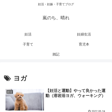
妊活・妊娠・子育てブログ
嵐のち、晴れ
妊活
妊婦生活
子育て
育児本
雑記
ヨガ
【妊活と運動】やって良かった運
妊活
動（溶岩浴ヨガ、ウォーキング）
2022.05.24