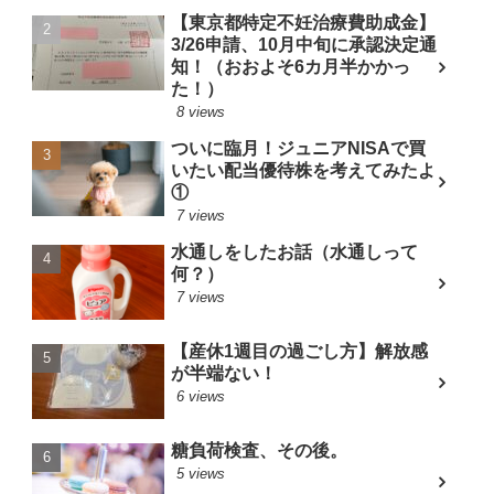
【東京都特定不妊治療費助成金】
3/26申請、10月中旬に承認決定通
知！（おおよそ6カ月半かかっ
た！）
8 views
ついに臨月！ジュニアNISAで買
いたい配当優待株を考えてみたよ
①
7 views
水通しをしたお話（水通しって
何？）
7 views
【産休1週目の過ごし方】解放感
が半端ない！
6 views
糖負荷検査、その後。
5 views