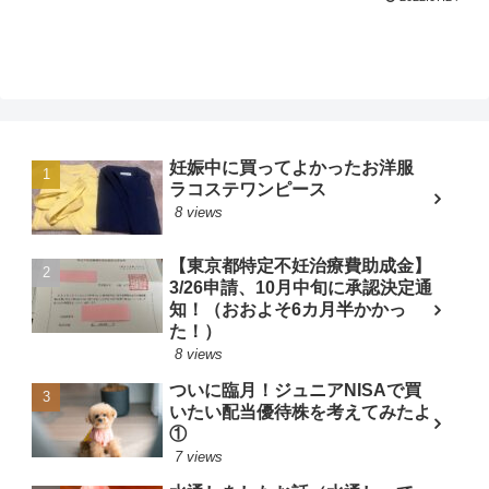
妊娠中に買ってよかったお洋服
ラコステワンピース
8 views
【東京都特定不妊治療費助成金】
3/26申請、10月中旬に承認決定通
知！（おおよそ6カ月半かかっ
た！）
8 views
ついに臨月！ジュニアNISAで買
いたい配当優待株を考えてみたよ
①
7 views