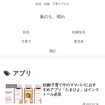
妊活・妊娠・子育てブログ
嵐のち、晴れ
妊活
妊婦生活
子育て
育児本
雑記
アプリ
妊娠/子育て中のママパパにおす
妊婦生活
すめアプリ「たまひよ」はインス
トール必至
2022.07.24