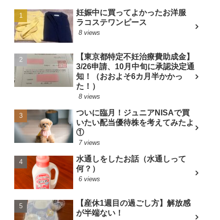
妊娠中に買ってよかったお洋服
ラコステワンピース
8 views
【東京都特定不妊治療費助成金】
3/26申請、10月中旬に承認決定通
知！（おおよそ6カ月半かかっ
た！）
8 views
ついに臨月！ジュニアNISAで買
いたい配当優待株を考えてみたよ
①
7 views
水通しをしたお話（水通しって
何？）
6 views
【産休1週目の過ごし方】解放感
が半端ない！